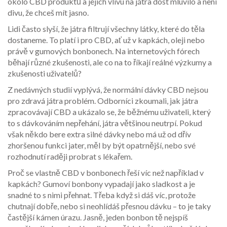
okolo CBD produktů a jejich vlivu na játra dost mluvilo a není
divu, že chceš mít jasno.
Lidi často slyší, že játra filtrují všechny látky, které do těla
dostaneme. To platí i pro CBD, ať už v kapkách, oleji nebo
právě v gumových bonbonech. Na internetových fórech
běhají různé zkušenosti, ale co na to říkají reálné výzkumy a
zkušenosti uživatelů?
Z nedávných studií vyplývá, že normální dávky CBD nejsou
pro zdravá játra problém. Odborníci zkoumali, jak játra
zpracovávají CBD a ukázalo se, že běžnému uživateli, který
to s dávkováním nepřehání, játra většinou neutrpí. Pokud
však někdo bere extra silné dávky nebo má už od dřív
zhoršenou funkci jater, měl by být opatrnější, nebo své
rozhodnutí raději probrat s lékařem.
Proč se vlastně CBD v bonbonech řeší víc než například v
kapkách? Gumoví bonbony vypadají jako sladkost a je
snadné to s nimi přehnat. Třeba když si dáš víc, protože
chutnají dobře, nebo si neohlídáš přesnou dávku – to je taky
častější kámen úrazu. Jasně, jeden bonbon tě nejspíš