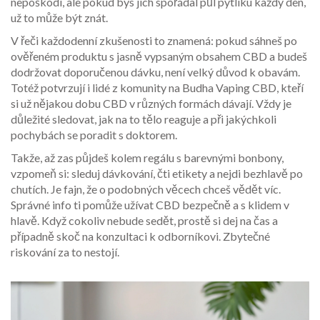
nepoškodí, ale pokud bys jich spořádal půl pytlíku každý den,
už to může být znát.
V řeči každodenní zkušenosti to znamená: pokud sáhneš po
ověřeném produktu s jasně vypsaným obsahem CBD a budeš
dodržovat doporučenou dávku, není velký důvod k obavám.
Totéž potvrzují i lidé z komunity na Budha Vaping CBD, kteří
si už nějakou dobu CBD v různých formách dávají. Vždy je
důležité sledovat, jak na to tělo reaguje a při jakýchkoli
pochybách se poradit s doktorem.
Takže, až zas půjdeš kolem regálu s barevnými bonbony,
vzpomeň si: sleduj dávkování, čti etikety a nejdi bezhlavě po
chutích. Je fajn, že o podobných věcech chceš vědět víc.
Správné info ti pomůže užívat CBD bezpečně a s klidem v
hlavě. Když cokoliv nebude sedět, prostě si dej na čas a
případně skoč na konzultaci k odborníkovi. Zbytečné
riskování za to nestojí.