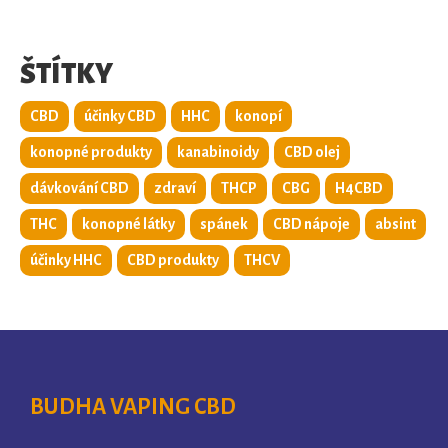
ŠTÍTKY
CBD
účinky CBD
HHC
konopí
konopné produkty
kanabinoidy
CBD olej
dávkování CBD
zdraví
THCP
CBG
H4CBD
THC
konopné látky
spánek
CBD nápoje
absint
účinky HHC
CBD produkty
THCV
BUDHA VAPING CBD