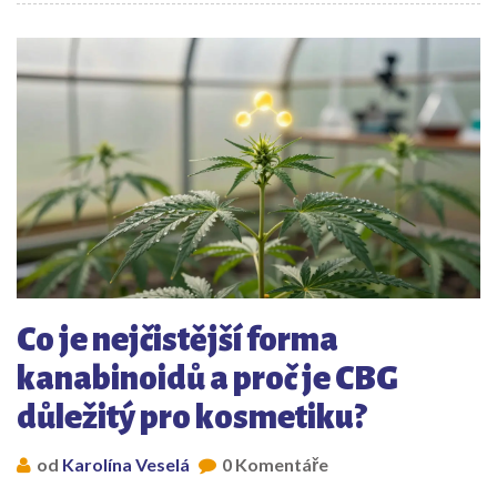
Co je nejčistější forma
kanabinoidů a proč je CBG
důležitý pro kosmetiku?
od
Karolína Veselá
0 Komentáře