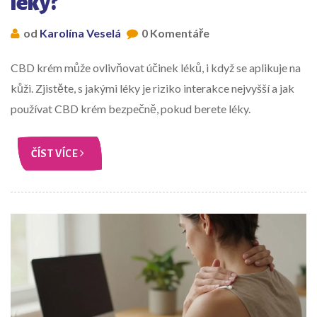
léky?
od
Karolína Veselá
0 Komentáře
CBD krém může ovlivňovat účinek léků, i když se aplikuje na
kůži. Zjistěte, s jakými léky je riziko interakce nejvyšší a jak
používat CBD krém bezpečně, pokud berete léky.
ČÍST VÍCE