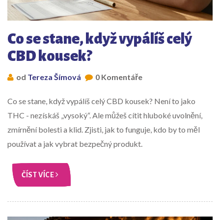
Co se stane, když vypálíš celý
CBD kousek?
od
Tereza Šímová
0 Komentáře
Co se stane, když vypálíš celý CBD kousek? Není to jako
THC - nezískáš „vysoký“. Ale můžeš cítit hluboké uvolnění,
zmírnění bolesti a klid. Zjisti, jak to funguje, kdo by to měl
používat a jak vybrat bezpečný produkt.
ČÍST VÍCE