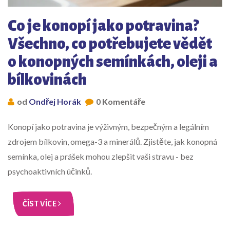
Co je konopí jako potravina?
Všechno, co potřebujete vědět
o konopných semínkách, oleji a
bílkovinách
od
Ondřej Horák
0 Komentáře
Konopí jako potravina je výživným, bezpečným a legálním
zdrojem bílkovin, omega-3 a minerálů. Zjistěte, jak konopná
semínka, olej a prášek mohou zlepšit vaši stravu - bez
psychoaktivních účinků.
ČÍST VÍCE