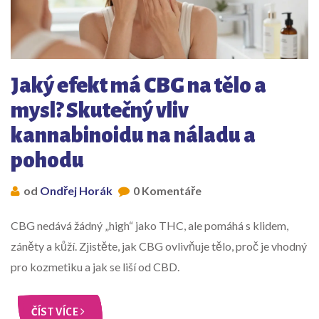
Jaký efekt má CBG na tělo a
mysl? Skutečný vliv
kannabinoidu na náladu a
pohodu
od
Ondřej Horák
0 Komentáře
CBG nedává žádný „high“ jako THC, ale pomáhá s klidem,
záněty a kůží. Zjistěte, jak CBG ovlivňuje tělo, proč je vhodný
pro kozmetiku a jak se liší od CBD.
ČÍST VÍCE