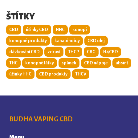
ŠTÍTKY
CBD
účinky CBD
HHC
konopí
konopné produkty
kanabinoidy
CBD olej
dávkování CBD
zdraví
THCP
CBG
H4CBD
THC
konopné látky
spánek
CBD nápoje
absint
účinky HHC
CBD produkty
THCV
BUDHA VAPING CBD
Menu