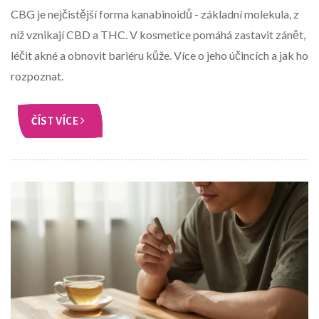
CBG je nejčistější forma kanabinoidů - základní molekula, z
níž vznikají CBD a THC. V kosmetice pomáhá zastavit zánět,
léčit akné a obnovit bariéru kůže. Více o jeho účincích a jak ho
rozpoznat.
ČÍST VÍCE