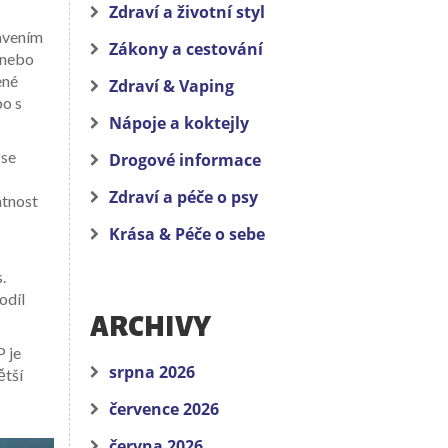
Zdraví a životní styl
ravením
Zákony a cestování
 nebo
ené
Zdraví & Vaping
bo s
Nápoje a koktejly
 se
Drogové informace
Zdraví a péče o psy
átnost
Krása & Péče o sebe
.
odíl
ARCHIVY
 je
srpna 2026
ětší
července 2026
června 2026