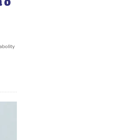
 o
abolity