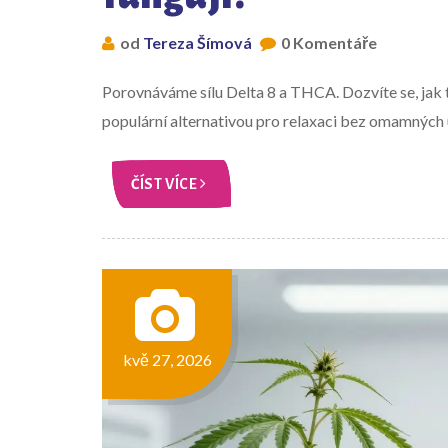
od
Tereza Šímová
0 Komentáře
Porovnáváme sílu Delta 8 a THCA. Dozvíte se, jak t
populární alternativou pro relaxaci bez omamných 
ČÍST VÍCE
kvě 27, 2026