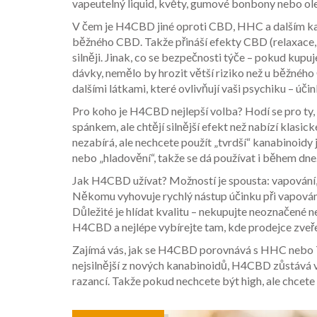
vapeutelný liquid, květy, gumové bonbony nebo ole
V čem je H4CBD jiné oproti CBD, HHC a dalším kana
běžného CBD. Takže přináší efekty CBD (relaxace, 
silněji. Jinak, co se bezpečnosti týče – pokud ku
dávky, nemělo by hrozit větší riziko než u běžn
dalšími látkami, které ovlivňují vaši psychiku – úč
Pro koho je H4CBD nejlepší volba? Hodí se pro ty, 
spánkem, ale chtějí silnější efekt než nabízí kla
nezabírá, ale nechcete použít „tvrdší“ kanabinoi
nebo „hladovění“, takže se dá používat i během dne.
Jak H4CBD užívat? Možností je spousta: vapování, 
Někomu vyhovuje rychlý nástup účinku při vapování,
Důležité je hlídat kvalitu – nekupujte neoznačené 
H4CBD a nejlépe vybírejte tam, kde prodejce zveřej
Zajímá vás, jak se H4CBD porovnává s HHC nebo
nejsilnější z nových kanabinoidů, H4CBD zůstává v
razancí. Takže pokud nechcete být high, ale chce