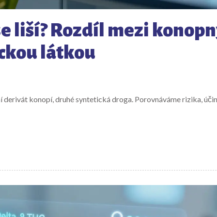
se liší? Rozdíl mezi kono
ckou látkou
dní derivát konopí, druhé syntetická droga. Porovnáváme rizika, úči