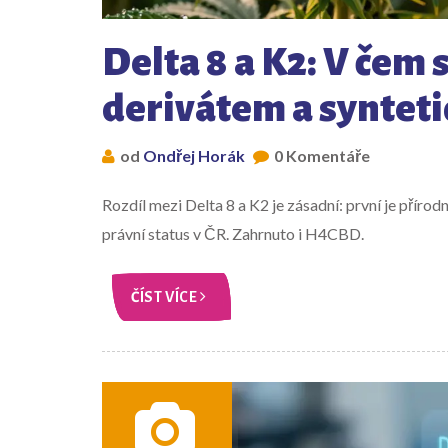
Delta 8 a K2: V čem 
derivátem a synteti
od
Ondřej Horák
0 Komentáře
Rozdíl mezi Delta 8 a K2 je zásadní: první je příro
právní status v ČR. Zahrnuto i H4CBD.
ČÍST VÍCE