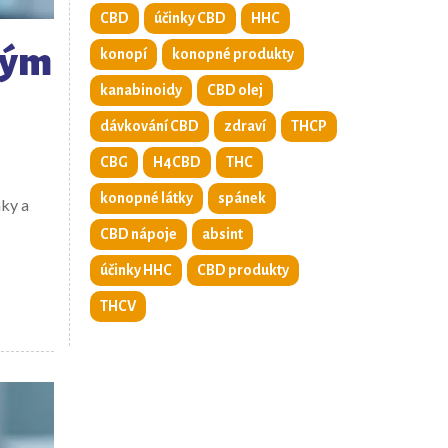
CBD
účinky CBD
HHC
pným
konopí
konopné produkty
kanabinoidy
CBD olej
dávkování CBD
zdraví
THCP
CBG
H4CBD
THC
konopné látky
spánek
nky a
CBD nápoje
absint
účinky HHC
CBD produkty
THCV