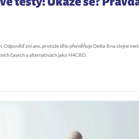
vé testy: Ukáže se? Pravda
. Odpověď zní ano, protože tělo přeměňuje Delta-8 na stejné met
kčních časech a alternativách jako H4CBD.