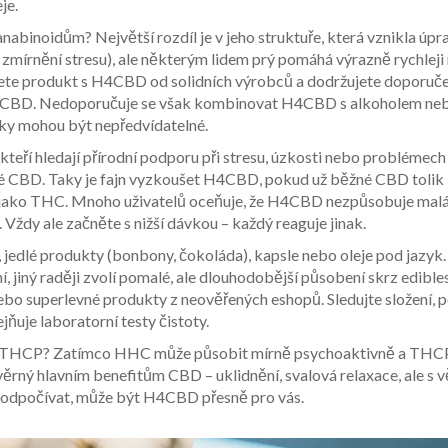
je.
binoidům? Největší rozdíl je v jeho struktuře, která vznikla úp
zmírnění stresu), ale některým lidem prý pomáhá výrazně rychleji
pujete produkt s H4CBD od solidních výrobců a dodržujete doporuč
ého CBD. Nedoporučuje se však kombinovat H4CBD s alkoholem ne
inky mohou být nepředvídatelné.
kteří hledají přírodní podporu při stresu, úzkosti nebo problémech
sické CBD. Taky je fajn vyzkoušet H4CBD, pokud už běžné CBD tolik
dy jako THC. Mnoho uživatelů oceňuje, že H4CBD nezpůsobuje mal
 Vždy ale začněte s nižší dávkou – každý reaguje jinak.
jedlé produkty (bonbony, čokoláda), kapsle nebo oleje pod jazyk.
 jiný raději zvolí pomalé, ale dlouhodobější působení skrz edibles
nebo superlevné produkty z neověřených eshopů. Sledujte složení, p
ňuje laboratorní testy čistoty.
 THCP? Zatímco HHC může působit mírně psychoaktivně a THCP
ěrný hlavním benefitům CBD – uklidnění, svalová relaxace, ale s v
te odpočívat, může být H4CBD přesně pro vás.