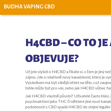
BUDHA VAPING CBD
H4CBD – CO TO JE
OBJEVUJE?
Už jste slyšeli o H4CBD a říkáte si, v čem je jin
zájmu. Jde o relativně nový kanabinoid, který je syn
Výsledkem má být silnější efekt na tělo, což zaujm
tohle může být pro vás, nebo jak H4CBD vůbec fung
Jak H4CBD vlastně působí? Uživatelé často hlásí, ž
psychoaktivní jako THC či některé jiné nové kanab
podobnosti s CBD spadá H4CBD do stejné legální 