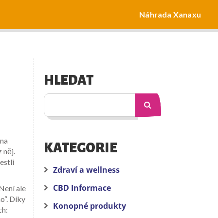
Náhrada Xanaxu
HLEDAT
lna
KATEGORIE
 něj.
estli
Zdraví a wellness
CBD Informace
Není ale
o“. Díky
Konopné produkty
ch: