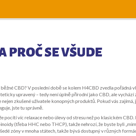
 A PROČ SE VŠUDE
ý než běžné CBD? V poslední době se kolem H4CBD zvedla pořádná v
teticky upravený – tedy není úplně přírodní jako CBD, ale vychází z
e nejen zkušené uživatele konopných produktů. Pokud vás zajímá, j
uje, jste tu správně.
e pocítí víc relaxace nebo úlevy od stresu než po klasickém CBD. 
inoidy (třeba HHC nebo THCP), takže nehrozí, že byste byli „mim
šedé zóny v mnoha státech, takže bývá dostupný v různých formá