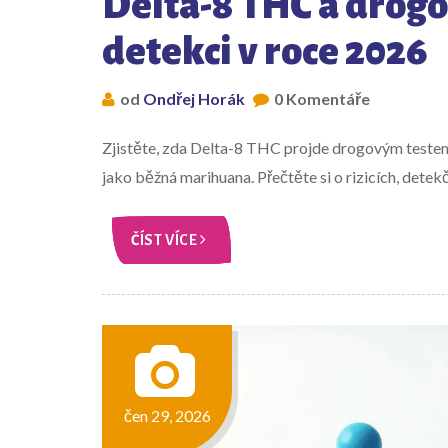
Delta-8 THC a drogo
detekci v roce 2026
od
Ondřej Horák
0 Komentáře
Zjistěte, zda Delta-8 THC projde drogovým testem
jako běžná marihuana. Přečtěte si o rizicích, dete
ČÍST VÍCE
čen 29, 2026