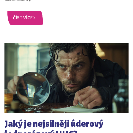
ČÍST VÍCE
Jaký je nejsilněji úderový