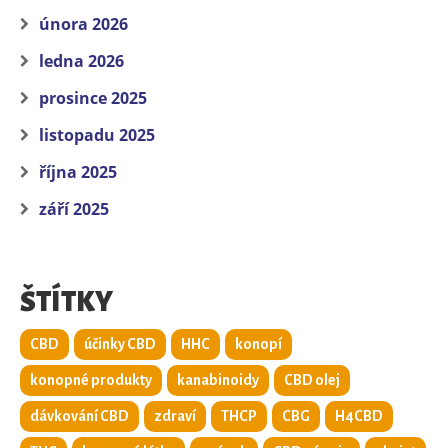
února 2026
ledna 2026
prosince 2025
listopadu 2025
října 2025
září 2025
ŠTÍTKY
CBD
účinky CBD
HHC
konopí
konopné produkty
kanabinoidy
CBD olej
dávkování CBD
zdraví
THCP
CBG
H4CBD