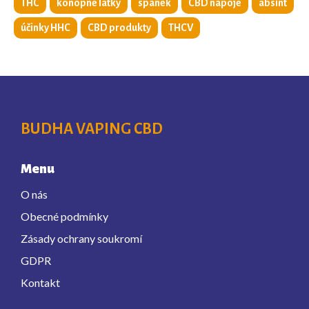
THC
konopné látky
spánek
CBD nápoje
absint
účinky HHC
CBD produkty
THCV
BUDHA VAPING CBD
Menu
O nás
Obecné podmínky
Zásady ochrany soukromí
GDPR
Kontakt