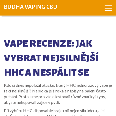
BUDHA VAPING CBD
VAPE RECENZE: JAK
VYBRAT NEJSILNĚJŠÍ
HHC A NESPÁLIT SE
Kdo si dnes nepoložil otázku: který HHC jednorázový vape je
fakt nejsilnější? Nabídka je široká a nápisy na balení často
přehání. Proto jsme pro vás otestovali různé značky i typy,
abyste nekupovali zajíce v pytli.
Při výběru HHC disposable hraje roli nejen síla úderu, ale i