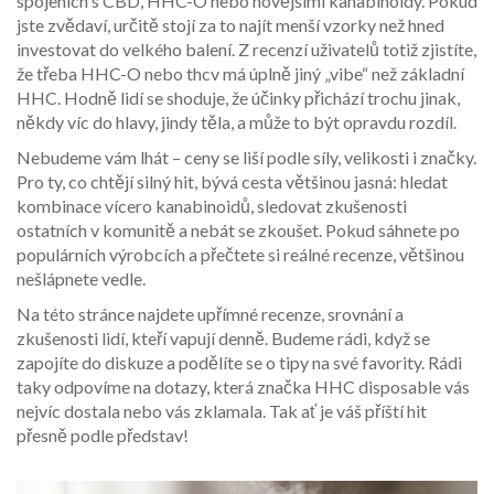
spojeních s CBD, HHC-O nebo novějšími kanabinoidy. Pokud
jste zvědaví, určitě stojí za to najít menší vzorky než hned
investovat do velkého balení. Z recenzí uživatelů totiž zjistíte,
že třeba HHC-O nebo thcv má úplně jiný „vibe“ než základní
HHC. Hodně lidí se shoduje, že účinky přichází trochu jinak,
někdy víc do hlavy, jindy těla, a může to být opravdu rozdíl.
Nebudeme vám lhát – ceny se liší podle síly, velikosti i značky.
Pro ty, co chtějí silný hit, bývá cesta většinou jasná: hledat
kombinace vícero kanabinoidů, sledovat zkušenosti
ostatních v komunitě a nebát se zkoušet. Pokud sáhnete po
populárních výrobcích a přečtete si reálné recenze, většinou
nešlápnete vedle.
Na této stránce najdete upřímné recenze, srovnání a
zkušenosti lidí, kteří vapují denně. Budeme rádi, když se
zapojíte do diskuze a podělíte se o tipy na své favority. Rádi
taky odpovíme na dotazy, která značka HHC disposable vás
nejvíc dostala nebo vás zklamala. Tak ať je váš příští hit
přesně podle představ!