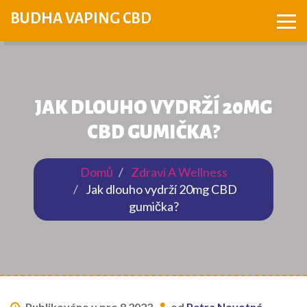
BUDHA VAPING CBD
JAK DLOUHO VYDRŽÍ 20MG
CBD GUMIČKA?
Domů
Zdraví A Wellness
Jak dlouho vydrží 20mg CBD
gumička?
Publikováno v pro 8 2023
od
Petra Novotná