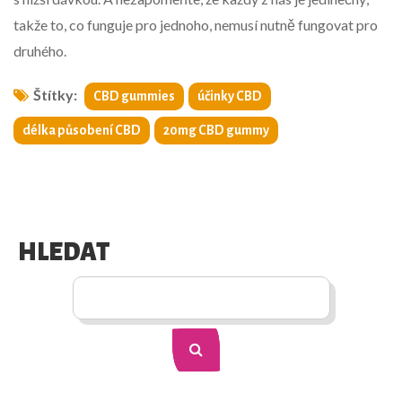
takže to, co funguje pro jednoho, nemusí nutně fungovat pro
druhého.
Štítky:
CBD gummies
účinky CBD
délka působení CBD
20mg CBD gummy
HLEDAT