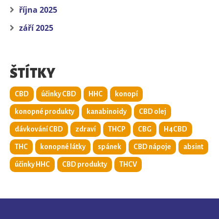
října 2025
září 2025
ŠTÍTKY
CBD
účinky CBD
HHC
konopí
konopné produkty
kanabinoidy
CBD olej
dávkování CBD
zdraví
THCP
CBG
H4CBD
THC
konopné látky
spánek
CBD nápoje
absint
účinky HHC
CBD produkty
THCV