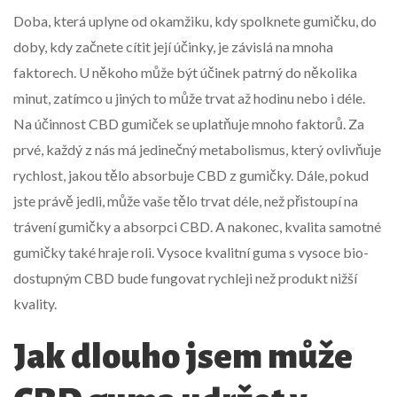
Doba, která uplyne od okamžiku, kdy spolknete gumičku, do
doby, kdy začnete cítit její účinky, je závislá na mnoha
faktorech. U někoho může být účinek patrný do několika
minut, zatímco u jiných to může trvat až hodinu nebo i déle.
Na účinnost CBD gumiček se uplatňuje mnoho faktorů. Za
prvé, každý z nás má jedinečný metabolismus, který ovlivňuje
rychlost, jakou tělo absorbuje CBD z gumičky. Dále, pokud
jste právě jedli, může vaše tělo trvat déle, než přistoupí na
trávení gumičky a absorpci CBD. A nakonec, kvalita samotné
gumičky také hraje roli. Vysoce kvalitní guma s vysoce bio-
dostupným CBD bude fungovat rychleji než produkt nižší
kvality.
Jak dlouho jsem může