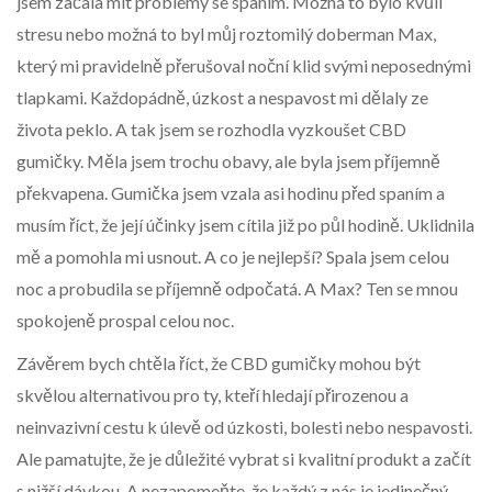
jsem začala mít problémy se spaním. Možná to bylo kvůli
stresu nebo možná to byl můj roztomilý doberman Max,
který mi pravidelně přerušoval noční klid svými neposednými
tlapkami. Každopádně, úzkost a nespavost mi dělaly ze
života peklo. A tak jsem se rozhodla vyzkoušet CBD
gumičky. Měla jsem trochu obavy, ale byla jsem příjemně
překvapena. Gumička jsem vzala asi hodinu před spaním a
musím říct, že její účinky jsem cítila již po půl hodině. Uklidnila
mě a pomohla mi usnout. A co je nejlepší? Spala jsem celou
noc a probudila se příjemně odpočatá. A Max? Ten se mnou
spokojeně prospal celou noc.
Závěrem bych chtěla říct, že CBD gumičky mohou být
skvělou alternativou pro ty, kteří hledají přirozenou a
neinvazivní cestu k úlevě od úzkosti, bolesti nebo nespavosti.
Ale pamatujte, že je důležité vybrat si kvalitní produkt a začít
s nižší dávkou. A nezapomeňte, že každý z nás je jedinečný,