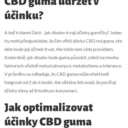
CBD guma udržet v
účinku?
A teď k hlavní části - jak dlouho trvají účinky gumičky? Jeden
by mohl předpokládat, že čím větší dávku CBD má guma, tím
déle bude její účinek trvat. Ale tohle není vždy pravidlem.
Konkrétně, jak dlouho bude guma působit, záleží na mnoha
faktorech včetně metod absorpce, metabolismu a tolerance.
V průměru se odhaduje, že CBD guma může efektivně
fungovat od 2 do 6 hodin. Ale většina lidí uvádí, že pociťují
účinky úlevy až 8 hodin po konzumaci.
Jak optimalizovat
účinky CBD guma