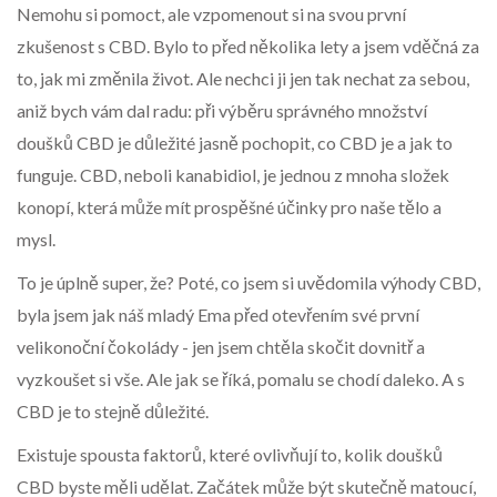
Nemohu si pomoct, ale vzpomenout si na svou první
zkušenost s CBD. Bylo to před několika lety a jsem vděčná za
to, jak mi změnila život. Ale nechci ji jen tak nechat za sebou,
aniž bych vám dal radu: při výběru správného množství
doušků CBD je důležité jasně pochopit, co CBD je a jak to
funguje. CBD, neboli kanabidiol, je jednou z mnoha složek
konopí, která může mít prospěšné účinky pro naše tělo a
mysl.
To je úplně super, že? Poté, co jsem si uvědomila výhody CBD,
byla jsem jak náš mladý Ema před otevřením své první
velikonoční čokolády - jen jsem chtěla skočit dovnitř a
vyzkoušet si vše. Ale jak se říká, pomalu se chodí daleko. A s
CBD je to stejně důležité.
Existuje spousta faktorů, které ovlivňují to, kolik doušků
CBD byste měli udělat. Začátek může být skutečně matoucí,