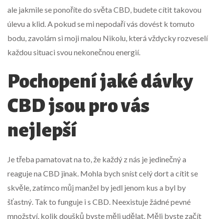
ale jakmile se ponoříte do světa CBD, budete cítit takovou
úlevu a klid. A pokud se mi nepodaří vás dovést k tomuto
bodu, zavolám si moji malou Nikolu, která vždycky rozveselí
každou situaci svou nekonečnou energií.
Pochopení jaké dávky
CBD jsou pro vás
nejlepší
Je třeba pamatovat na to, že každý z nás je jedinečný a
reaguje na CBD jinak. Mohla bych sníst celý dort a cítit se
skvěle, zatímco můj manžel by jedl jenom kus a byl by
šťastný. Tak to funguje i s CBD. Neexistuje žádné pevné
množství, kolik doušků byste měli udělat. Měli byste začít