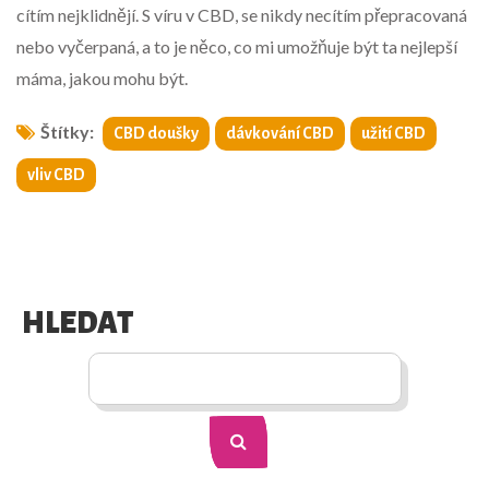
cítím nejklidnějí. S víru v CBD, se nikdy necítím přepracovaná
nebo vyčerpaná, a to je něco, co mi umožňuje být ta nejlepší
máma, jakou mohu být.
Štítky:
CBD doušky
dávkování CBD
užití CBD
vliv CBD
HLEDAT