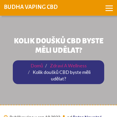
BUDHA VAPING CBD
KOLIK DOUŠKŮ CBD BYSTE
MĚLI UDĚLAT?
Domů
Zdraví A Wellness
Kolik doušků CBD byste měli
udělat?
Publikováno v srp 19 2023
od
Petra Novotná