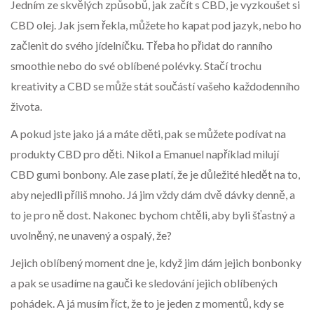
Jedním ze skvělých způsobů, jak začít s CBD, je vyzkoušet si
CBD olej. Jak jsem řekla, můžete ho kapat pod jazyk, nebo ho
začlenit do svého jídelníčku. Třeba ho přidat do ranního
smoothie nebo do své oblíbené polévky. Stačí trochu
kreativity a CBD se může stát součástí vašeho každodenního
života.
A pokud jste jako já a máte děti, pak se můžete podívat na
produkty CBD pro děti. Nikol a Emanuel například milují
CBD gumi bonbony. Ale zase platí, že je důležité hledět na to,
aby nejedli příliš mnoho. Já jim vždy dám dvě dávky denně, a
to je pro ně dost. Nakonec bychom chtěli, aby byli šťastný a
uvolněný, ne unavený a ospalý, že?
Jejich oblíbený moment dne je, když jim dám jejich bonbonky
a pak se usadíme na gauči ke sledování jejich oblíbených
pohádek. A já musím říct, že to je jeden z momentů, kdy se