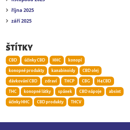
října 2025
září 2025
ŠTÍTKY
CBD
účinky CBD
HHC
konopí
konopné produkty
kanabinoidy
CBD olej
dávkování CBD
zdraví
THCP
CBG
H4CBD
THC
konopné látky
spánek
CBD nápoje
absint
účinky HHC
CBD produkty
THCV