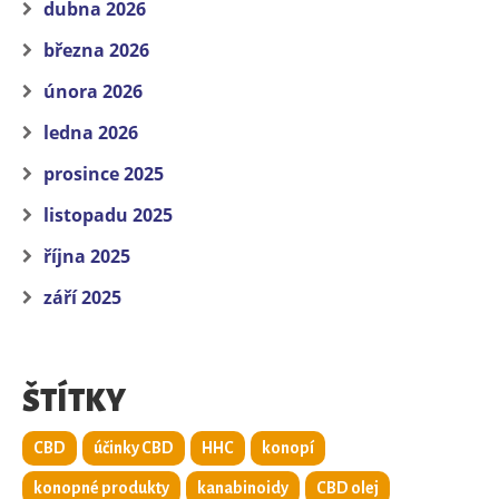
dubna 2026
března 2026
února 2026
ledna 2026
prosince 2025
listopadu 2025
října 2025
září 2025
ŠTÍTKY
CBD
účinky CBD
HHC
konopí
konopné produkty
kanabinoidy
CBD olej