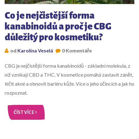
Co je nejčistější forma
kanabinoidů a proč je CBG
důležitý pro kosmetiku?
od
Karolína Veselá
0 Komentáře
CBG je nejčistější forma kanabinoidů - základní molekula, z
níž vznikají CBD a THC. V kosmetice pomáhá zastavit zánět,
léčit akné a obnovit bariéru kůže. Více o jeho účincích a jak ho
rozpoznat.
ČÍST VÍCE