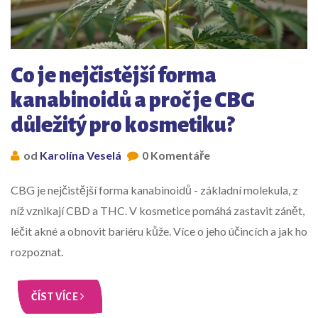
Co je nejčistější forma
kanabinoidů a proč je CBG
důležitý pro kosmetiku?
od
Karolína Veselá
0 Komentáře
CBG je nejčistější forma kanabinoidů - základní molekula, z
níž vznikají CBD a THC. V kosmetice pomáhá zastavit zánět,
léčit akné a obnovit bariéru kůže. Více o jeho účincích a jak ho
rozpoznat.
ČÍST VÍCE