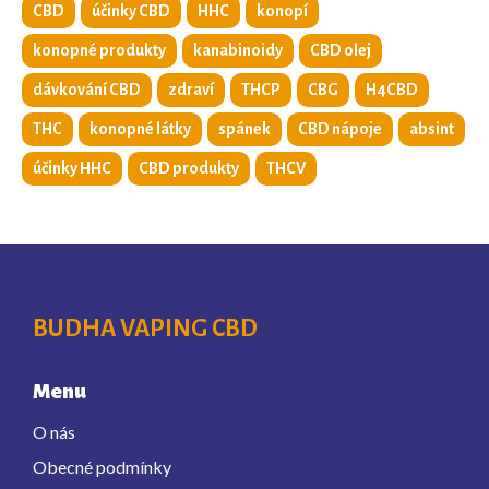
CBD
účinky CBD
HHC
konopí
konopné produkty
kanabinoidy
CBD olej
dávkování CBD
zdraví
THCP
CBG
H4CBD
THC
konopné látky
spánek
CBD nápoje
absint
účinky HHC
CBD produkty
THCV
BUDHA VAPING CBD
Menu
O nás
Obecné podmínky